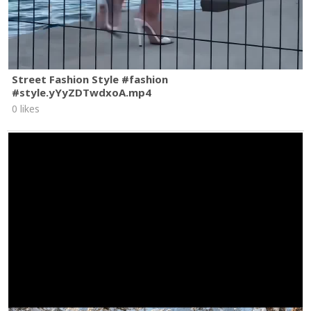
Street Fashion Style #fashion
#style.yYyZDTwdxoA.mp4
0 likes