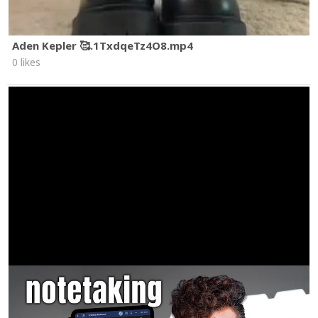
Aden Kepler 🥰.1TxdqeTz4O8.mp4
0 likes