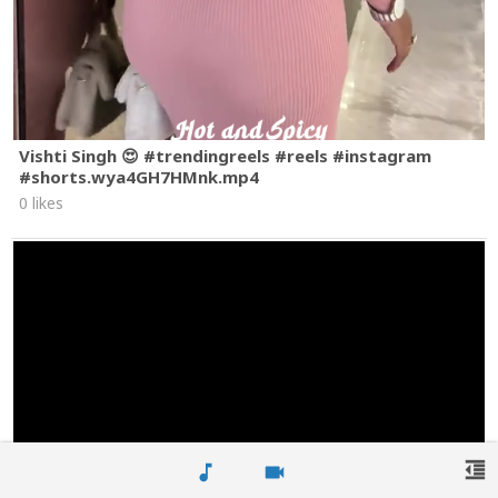
Vishti Singh 😍 #trendingreels #reels #instagram
#shorts.wya4GH7HMnk.mp4
0 likes
format_indent_decrease
music_note
videocam