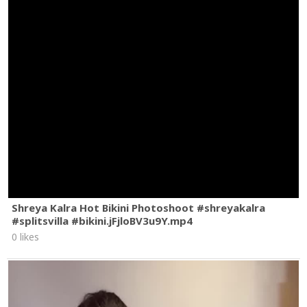
Shreya Kalra Hot Bikini Photoshoot #shreyakalra
#splitsvilla #bikini.jFjloBV3u9Y.mp4
0 likes