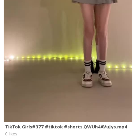
TikTok Girls#377 #tiktok #shorts.QWUh4AVuJys.mp4
0 likes