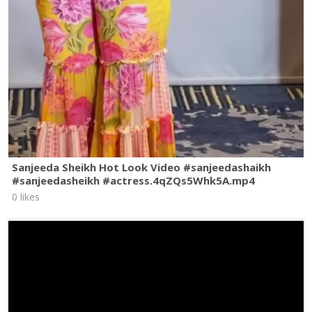
Sanjeeda Sheikh Hot Look Video #sanjeedashaikh
#sanjeedasheikh #actress.4qZQs5Whk5A.mp4
0 likes