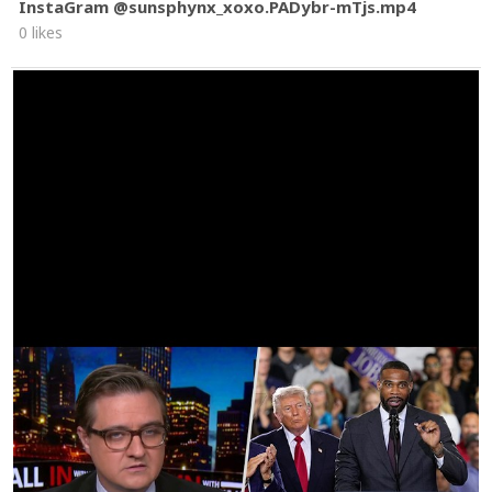
InstaGram @sunsphynx_xoxo.PADybr-mTjs.mp4
0 likes