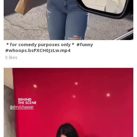
＊for comedy purposes only＊ #funny
#whoops.bsPXCH0JzLw.mp4
0 likes