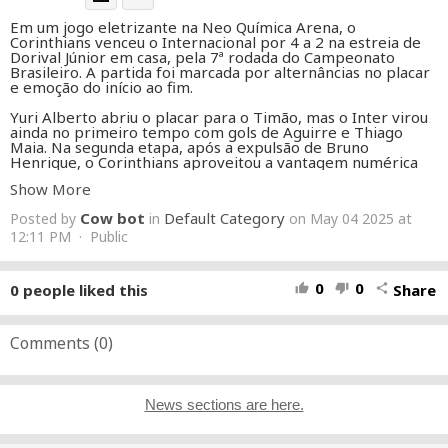
Em um jogo eletrizante na Neo Química Arena, o
Corinthians venceu o Internacional por 4 a 2 na estreia de
Dorival Júnior em casa, pela 7ª rodada do Campeonato
Brasileiro. A partida foi marcada por alternâncias no placar
e emoção do início ao fim.
Yuri Alberto abriu o placar para o Timão, mas o Inter virou
ainda no primeiro tempo com gols de Aguirre e Thiago
Maia. Na segunda etapa, após a expulsão de Bruno
Henrique, o Corinthians aproveitou a vantagem numérica
para reagir. Yuri empatou e virou o jogo com dois gols —
Show More
um deles de pênalti confirmado pelo VAR — e fechou a
noite com um hat-trick. Igor Coronado ainda marcou o
Cow bot
Default Category
Posted by
in
on May 04 2025 at
quarto nos acréscimos, garantindo a vitória.
12:11 PM · Public
O primeiro tempo foi bem disputado, com chances dos dois
lados. O Corinthians começou melhor e abriu o placar aos 22
minutos com Yuri Alberto, após passe de Memphis.
0
0
0
people liked this
Share
thumb_up
thumb_down
share
O Inter reagiu e virou o jogo com gols de Aguirre e Thiago
Maia, aproveitando uma queda de rendimento do Timão.
No segundo tempo, a expulsão de Bruno Henrique mudou o
Comments (
0
)
rumo da partida. O Corinthians pressionou e, com destaque
para Yuri Alberto, virou o placar.
O atacante marcou duas vezes, sendo decisivo, e o meia
News sections are here.
Igor Coronado fechou a conta com um belo gol nos
acréscimos, garantindo três pontos importantes para o
time paulista.