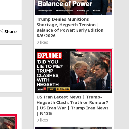
Trump Denies Munitions
Shortage, Hegseth Tension |
,son mis
Balance of Power: Early Edition
Share
hare
jado de
8/6/2026
0 likes
toy
unque
y hasta
ña ojalá
el mal
US Iran Latest News | Trump-
Hegseth Clash: Truth or Rumour?
| US Iran War | Trump Iran News
| N18G
0 likes