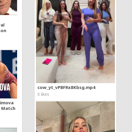
al
son
cow_yt_vPBFRx8Kbsg.mp4
0 likes
khimova
A Match