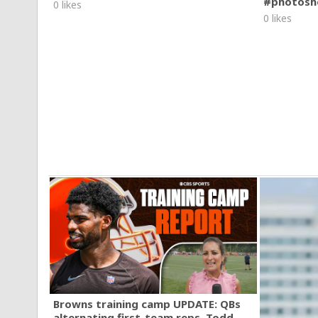
#photosh
0 likes
0 likes
Browns training camp UPDATE: QBs
alternating first-team reps, Todd