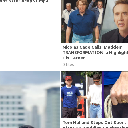
oot.5YH0_AcApNI.mp4
Nicolas Cage Calls 'Madden'
TRANSFORMATION 'a Highlight
His Career
0 likes
Tom Holland Steps Out Sporti
After UK Wedding Celebratio