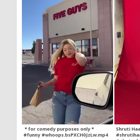
＊for comedy purposes only＊
Shruti Ha
#funny #whoops.bsPXCH0JzLw.mp4
#shrutiha