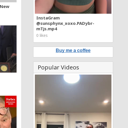
n New
InstaGram
@sunsphynx_xoxo.PADybr-
mTjs.mp4
0 likes
Buy me a coffee
Popular Videos