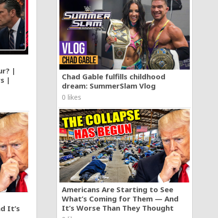
ur? |
Chad Gable fulfills childhood
s |
dream: SummerSlam Vlog
0 likes
Americans Are Starting to See
What’s Coming for Them — And
It’s Worse Than They Thought
d It’s