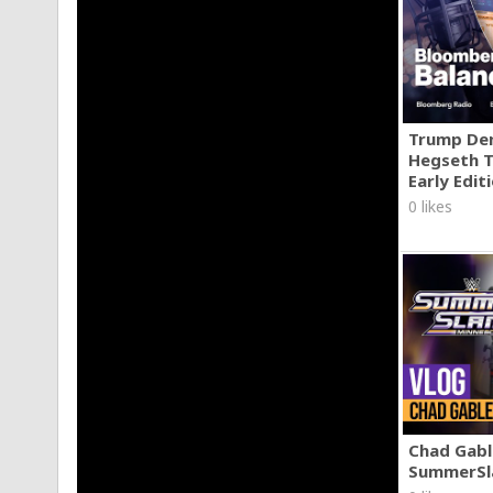
#Trap
#Blessd
#OVYONTHEDRUMS
© 2025 Todos Los Derechos Reservados
Trump Den
Hegseth T
Early Edit
0 likes
Chad Gable
SummerSl