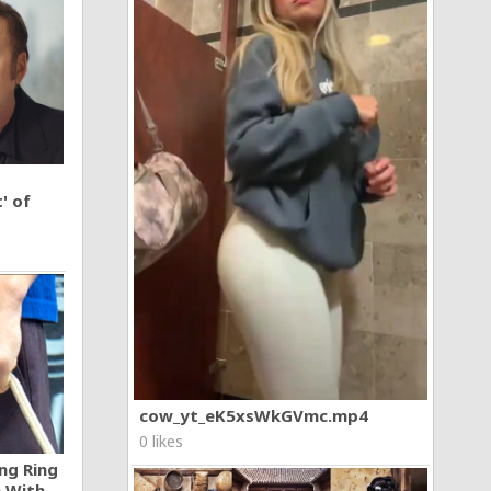
' of
cow_yt_eK5xsWkGVmc.mp4
0 likes
ng Ring
n With