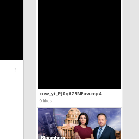
more_vert
cow_yt_PJ0q6Z9NEuw.mp4
0 likes