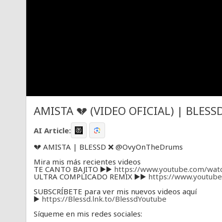
AMISTA 💔 (VIDEO OFICIAL) | BLES
AI Article:
💔 AMISTA | BLESSD ❌ @OvyOnTheDrums
Mira mis más recientes videos
TE CANTO BAJITO ▶️▶️
https://www.youtube.com/wa
ULTRA COMPLICADO REMIX ▶️▶️
https://www.youtu
SUBSCRÍBETE para ver mis nuevos videos aquí
▶️
https://Blessd.lnk.to/BlessdYoutube
Sígueme en mis redes sociales:
▶️ Instagram
https://Blessd.lnk.to/Instagram