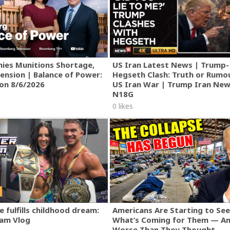
ies Munitions Shortage,
US Iran Latest News | Trump-
ension | Balance of Power:
Hegseth Clash: Truth or Rumo
ion 8/6/2026
US Iran War | Trump Iran New
N18G
0 likes
 fulfills childhood dream:
Americans Are Starting to See
am Vlog
What’s Coming for Them — An
Worse Than They Thought