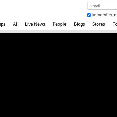
Remember 
ups
AI
Live News
People
Blogs
Stores
To