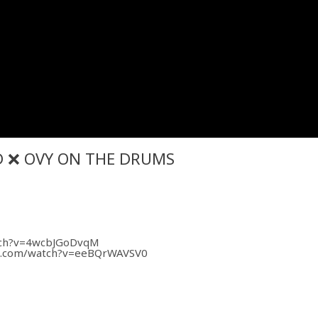
SD ❌ OVY ON THE DRUMS
tch?v=4wcbJGoDvqM
be.com/watch?v=eeBQrWAVSV0