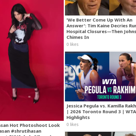
'We Better Come Up With An
Answer': Tim Kaine Decries Rur
Hospital Closures—Then John
Chimes In
0 likes
Jessica Pegula vs. Kamilla Ra
| 2026 Toronto Round 3 | WT
Highlights
0 likes
asan Hot Photoshoot Look
asan #shrutihasan