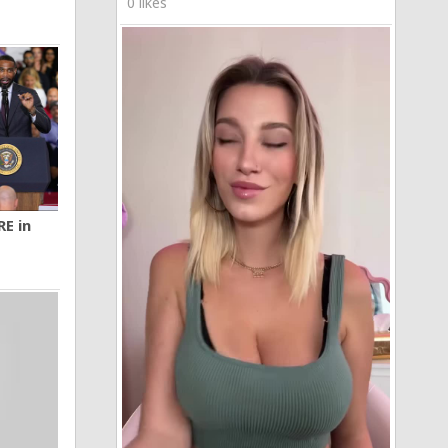
0 likes
RE in