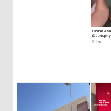
InstaGra
@sunsphy
0 likes