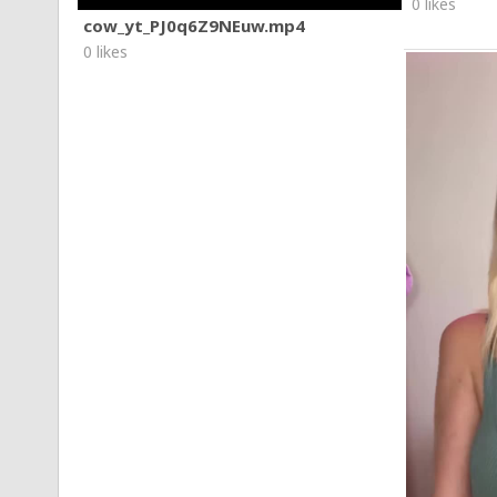
0 likes
cow_yt_PJ0q6Z9NEuw.mp4
0 likes