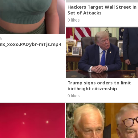
Hackers Target Wall Street i
Set of Attacks
0 likes
m
nx_xoxo.PADybr-mTjs.mp4
Trump signs orders to limit
birthright citizenship
0 likes